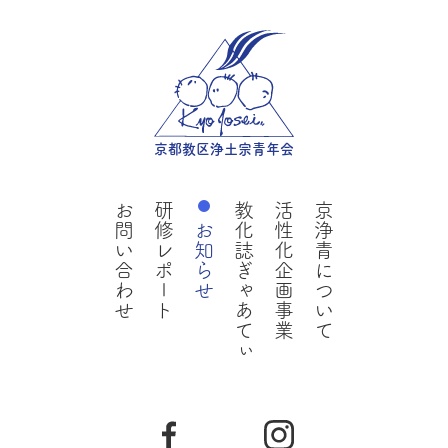
京都教区浄土宗青年会
お問い合わせ
研修レポート
教化誌ぎゃあてぃ
活性化企画事業
京浄青について
お知らせ
Facebookページ
Instagram