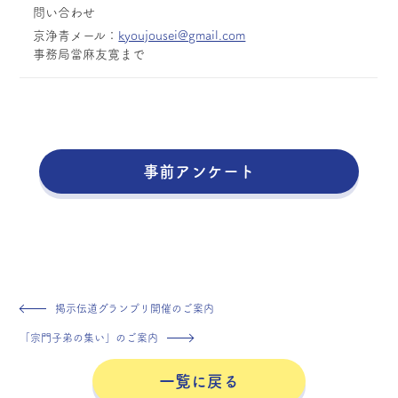
問い合わせ
京浄青メール：
kyoujousei@gmail.com
事務局當麻友寛まで
事前アンケート
掲示伝道グランプリ開催のご案内
「宗門子弟の集い」のご案内
一覧に戻る