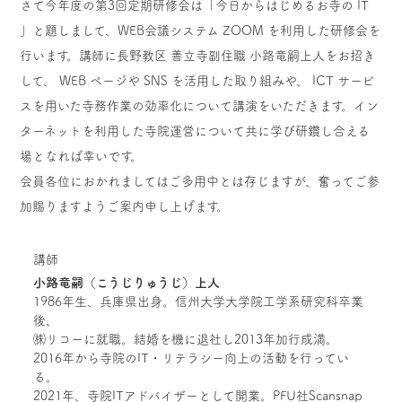
さて今年度の第3回定期研修会は「今日からはじめるお寺の IT
」と題しまして、WEB会議システム ZOOM を利用した研修会を
行います。講師に長野教区 善立寺副住職 小路竜嗣上人をお招き
して、 WEB ページや SNS を活用した取り組みや、 ICT サービ
スを用いた寺務作業の効率化について講演をいただきます。イン
ターネットを利用した寺院運営について共に学び研鑽し合える
場となれば幸いです。
会員各位におかれましてはご多用中とは存じますが、奮ってご参
加賜りますようご案内申し上げます。
講師
小路竜嗣（こうじりゅうじ）上人
1986年生、兵庫県出身。信州大学大学院工学系研究科卒業
後、
㈱リコーに就職。結婚を機に退社し2013年加行成満。
2016年から寺院のIT・リテラシー向上の活動を行ってい
る。
2021年、寺院ITアドバイザーとして開業。PFU社Scansnap