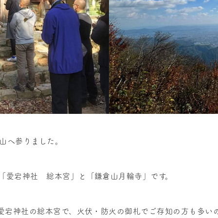
山へ参りました。
「愛宕神社 総本宮」と「鎌倉山月輪寺」です。
る愛宕神社の総本宮で、火伏・防火の御札でご存知の方も多い